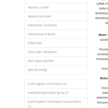
çatlak on
Alışveriş Listem
turbo 
temizleyic
Sipariş Geçmişim
temizleme
iy
İndirilebilir Ürünlerim
Tekrarlanan Ödeme
Motor 
sürekl
Ödül Puan
Önceli
Ürün İade Taleplerim
kendind
Hollanda 
Alım Satım İşlemleri
Ürün
Mail Aboneliği
Motor
A-40 Yağlayıcı Pas Sökücü (1)
Ürünl
Antibakteriyel Kokpit Sprey (1)
trak
sistemle
Dizel Enjektor Temizleyici Duman Kesici
koruyan 
(1)