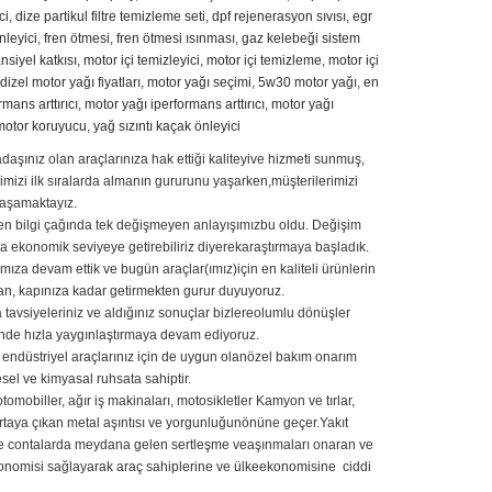
ci
,
dize partikul filtre temizleme seti
,
dpf rejenerasyon sıvısı
,
egr
önleyici
,
fren ötmesi
,
fren ötmesi ısınması
,
gaz kelebeği sistem
siyel katkısı
,
motor içi temizleyici
,
motor içi temizleme
,
motor içi
dizel motor yağı fiyatları
,
motor yağı seçimi
,
5w30 motor yağı
,
en
mans arttırıcı
,
motor yağı iperformans arttırıcı
,
motor yağı
motor koruyucu
,
yağ sızıntı kaçak önleyici
adaşınız olan araçlarınıza hak ettiği kaliteyive hizmeti sunmuş,
mizi ilk sıralarda almanın gururunu yaşarken,müşterilerimizi
aşamaktayız.
işen bilgi çağında tek değişmeyen anlayışımızbu oldu. Değişim
 ekonomik seviyeye getirebiliriz diyerekaraştırmaya başladık.
mıza devam ettik ve bugün araçlar(ımız)için en kaliteli ürünlerin
tan, kapınıza kadar getirmekten gurur duyuyoruz.
 tavsiyeleriniz ve aldığınız sonuçlar bizlereolumlu dönüşler
nde hızla yaygınlaştırmaya devam ediyoruz.
ve endüstriyel araçlarınız için de uygun olanözel bakım onarım
el ve kimyasal ruhsata sahiptir.
mobiller, ağır iş makinaları, motosikletler Kamyon ve tırlar,
rtaya çıkan metal aşıntısı ve yorgunluğunönüne geçer.Yakıt
ri ve contalarda meydana gelen sertleşme veaşınmaları onaran ve
konomisi sağlayarak araç sahiplerine ve ülkeekonomisine ciddi