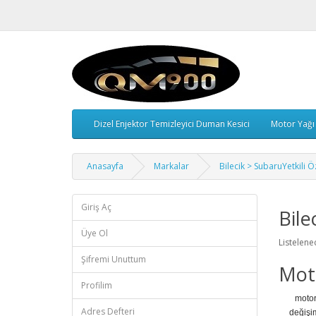
Dizel Enjektor Temizleyici Duman Kesici
Motor Yağı
Anasayfa
Markalar
Bilecik > SubaruYetkili Ö
Giriş Aç
Bile
Üye Ol
Listelenec
Şifremi Unuttum
Moto
Profilim
motor
Adres Defteri
değişi