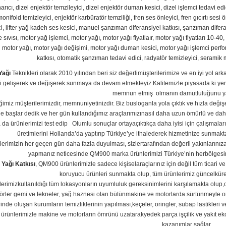
arıcı
,
dizel enjektör temzileyici
,
dizel enjektör duman kesici
,
dizel işlemci tedavi edi
monifold temizleyici
,
enjektör karbüratör temziliği
,
fren ses önleyici
,
fren gıcırtı sesi 
i
,
lifter yağ kadeh ses kesici
,
manuel şanzıman diferansiyel katkısı
,
şanzıman diferan
 sıvısı
,
motor yağ işlemci
,
motor yağı
,
motor yağı fiyatlaır
,
motor yağı fiyatları 10-40
,
i motor yağı
,
motor yağı değişimi
,
motor yağı duman kesici
,
motor yağı işlemci perfor
katkısı
,
otomatik şanzıman tedavi edici
,
radyatör temizleyici
,
seramik 
Yağı
Teknikleri olarak 2010 yılından beri siz değerlimüşterilerimize ve en iyi yol ark
i gelişerek ve değişerek sunmaya da devam etmekteyiz.Kalitemizle piyasada ki yeri
memnun etmiş olmanın damutluluğunu y
ğimiz müşterilerimizdir, memnuniyetinizdir. Biz busloganla yola çıktık ve hızla değ
e başlar dedik ve her gün kullandığımız araçlarımızınasıl daha uzun ömürlü ve daha
da ürünlerimizi test edip Olumlu sonuçlar ortayaçıktıkça daha iyisi için çalışmaları
üretimlerini Hollanda’da yaptırıp Türkiye’ye ithalederek hizmetinize sunmak
lerimizin her geçen gün daha fazla duyulması, sizlertarafından değerli yakınlarınıza
yapmanız neticesinde QM900 marka ürünlerimizi Türkiye’nin herbölgesi
 Yağı Katkısı
, QM900 ürünlerimizle sadece kişiselaraçlarınız için değil tüm ticari 
koruyucu ürünleri sunmakta olup, tüm ürünlerimiz güncelküres
erimizkullanıldığı tüm lokasyonların uyumluluk gereksinimlerini karşılamakta olup,oto
törler gemi ve tekneler, yağ haznesi olan bütünmakine ve motorlarda sürtünmeyle o
rinde oluşan kurumların temizliklerinin yapılması,keçeler, oringler, subap lastikle
ürünlerimizle makine ve motorların ömrünü uzatarakyedek parça işçilik ve yakıt e
kazanımlar sağlar.