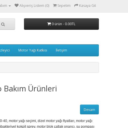
abım
Alışveriş Listem (0)
Sepetim
Kasaya Git
0 ürün - 0.00TL
zleyici
Motor Yağı Katkısı
İletişim
to Bakım Ürünleri
Devam
10-40
,
motor yağı seçimi
,
dizel motor yağı fiyatları
,
motor yağı
ibakteriyel kokpit sprey
,
motor blok çatlak onarıcı
,
su pompası