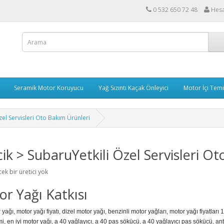
0 532 650 72 48
Hes
Seramik Motor Koruyucu
Yağ Sızıntı Kaçak Önleyici
Motor İçi Temi
zel Servisleri Oto Bakım Ürünleri
cik > SubaruYetkili Özel Servisleri O
ek bir üretici yok
r Yağı Katkısı
 yağı
,
motor yağı fiyatı
,
dizel motor yağı
,
benzinli motor yağları
,
motor yağı fiyatları 
mi
,
en iyi motor yağı
,
a 40 yağlayıcı
,
a 40 pas sökücü
,
a 40 yağlayıcı pas sökücü
,
ant