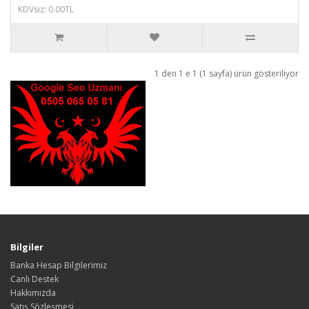
KDVsiz: 0.00TL
1 den 1 e 1 (1 sayfa) ürün gösteriliyor
Bilgiler
Banka Hesap Bilgilerimiz
Canlı Destek
Hakkımızda
Satış Sözleşmesi